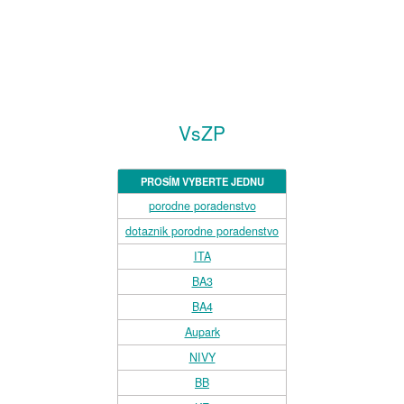
VsZP
PROSÍM VYBERTE JEDNU
porodne poradenstvo
dotaznik porodne poradenstvo
ITA
BA3
BA4
Aupark
NIVY
BB