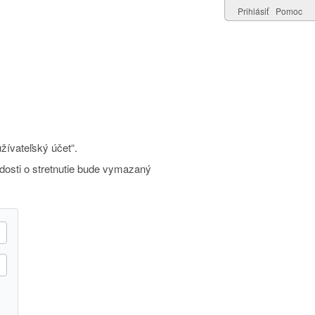
Prihlásiť
Pomoc
žívateľský účet“.
adosti o stretnutie bude vymazaný