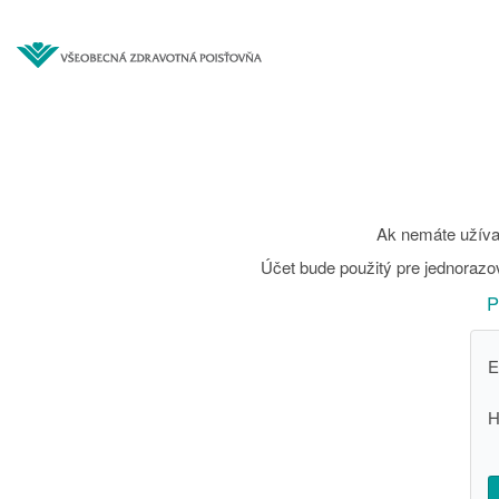
Ak nemáte užívat
Účet bude použitý pre jednorazov
P
E
H