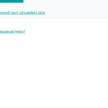
ytvoriť nový užívateľský účet
abudnuté heslo?