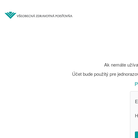
Ak nemáte užívat
Účet bude použitý pre jednorazov
P
E
H