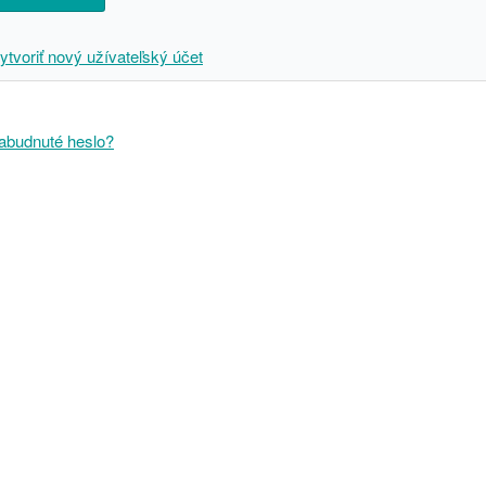
ytvoriť nový užívateľský účet
abudnuté heslo?