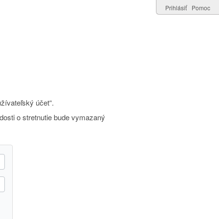
Prihlásiť
Pomoc
žívateľský účet“.
adosti o stretnutie bude vymazaný