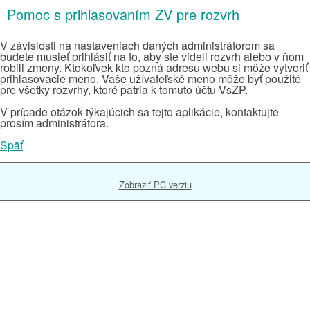
Pomoc s prihlasovaním ZV pre rozvrh
V závislosti na nastaveniach daných administrátorom sa
budete musieť prihlásiť na to, aby ste videli rozvrh alebo v ňom
robili zmeny. Ktokoľvek kto pozná adresu webu si môže vytvoriť
prihlasovacie meno. Vaše užívateľské meno môže byť použité
pre všetky rozvrhy, ktoré patria k tomuto účtu VsZP.
V prípade otázok týkajúcich sa tejto aplikácie, kontaktujte
prosím administrátora.
Späť
Zobraziť PC verziu