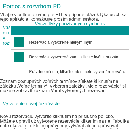
Pomoc s rozvrhom PD
Vitajte v online rozvrhu pre PD. V prípade otázok týkajúcich sa
tejto aplikácie, kontaktujte prosím administrátora.
Vysvetlivky používaných symbolov
Vaše
možnosti
v
Rezervácia vytvorené niekým iným
rozvrhu
Rezervácia vytvorené vami, kliknite kvôli úpravám
Prázdne miesto, kliknite, ak chcete vytvoriť rezervácia
Zoznam dostupných voľných termínov získate kliknutím na
záložku ‚Voľné termíny‘. Výberom záložky „Moje rezervácie“ si
môžete zobraziť zoznam Vami vytvorených rezervácií.
Vytvorenie novej rezervácie
Novú rezerváciu vytvoríte kliknutím na príslušné políčko.
Môžete upraviť už vytvorené rezervácie klikaním na ne. Tabuľka
dole ukazuje to, kto je oprávnený vytvárať alebo upravovať