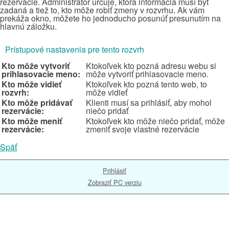
rezervácie. Administrátor určuje, ktorá informácia musí byť
zadaná a tiež to, kto môže robiť zmeny v rozvrhu. Ak vám
prekáža okno, môžete ho jednoducho posunúť presunutím na
hlavnú záložku.
Prístupové nastavenia pre tento rozvrh
Kto môže vytvoriť
Ktokoľvek kto pozná adresu webu si
prihlasovacie meno:
môže vytvoriť prihlasovacie meno.
Kto môže vidieť
Ktokoľvek kto pozná tento web, to
rozvrh:
môže vidieť
Kto môže pridávať
Klienti musí sa prihlásiť, aby mohol
rezervácie:
niečo pridať
Kto môže meniť
Ktokoľvek kto môže niečo pridať, môže
rezervácie:
zmeniť svoje vlastné rezervácie
Späť
Prihlásiť
Zobraziť PC verziu