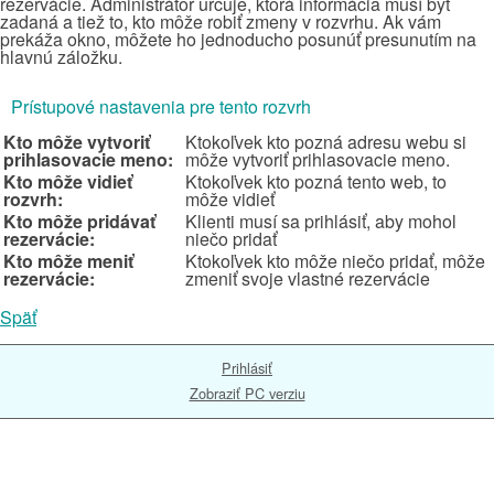
rezervácie. Administrátor určuje, ktorá informácia musí byť
zadaná a tiež to, kto môže robiť zmeny v rozvrhu. Ak vám
prekáža okno, môžete ho jednoducho posunúť presunutím na
hlavnú záložku.
Prístupové nastavenia pre tento rozvrh
Kto môže vytvoriť
Ktokoľvek kto pozná adresu webu si
prihlasovacie meno:
môže vytvoriť prihlasovacie meno.
Kto môže vidieť
Ktokoľvek kto pozná tento web, to
rozvrh:
môže vidieť
Kto môže pridávať
Klienti musí sa prihlásiť, aby mohol
rezervácie:
niečo pridať
Kto môže meniť
Ktokoľvek kto môže niečo pridať, môže
rezervácie:
zmeniť svoje vlastné rezervácie
Späť
Prihlásiť
Zobraziť PC verziu