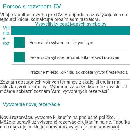
Pomoc s rozvrhom DV
Vitajte v online rozvrhu pre DV. V prípade otázok týkajúcich sa
tejto aplikácie, kontaktujte prosím administrátora.
Vysvetlivky používaných symbolov
Vaše
možnosti
v
Rezervácia vytvorené niekým iným
rozvrhu
Rezervácia vytvorené vami, kliknite kvôli úpravám
Prázdne miesto, kliknite, ak chcete vytvoriť rezervácia
Zoznam dostupných voľných termínov získate kliknutím na
záložku ‚Voľné termíny‘. Výberom záložky „Moje rezervácie“ si
môžete zobraziť zoznam Vami vytvorených rezervácií.
Vytvorenie novej rezervácie
Novú rezerváciu vytvoríte kliknutím na príslušné políčko.
Môžete upraviť už vytvorené rezervácie klikaním na ne. Tabuľka
dole ukazuje to, kto je oprávnený vytvárať alebo upravovať